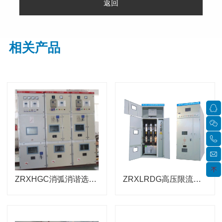
返回
保护装置
相关产品
ZRXHGC消弧消谐选线过电压保护装置消弧柜_消弧消谐柜_PT及消弧柜_PT及消弧消谐柜_消弧过电压保护_消弧消谐过电压柜_XHG,过电压抑制综合柜
ZRXLRDG高压限流熔断装置-高压限流熔断装置_限流熔断器组合装置_限流熔断柜_熔断器组合装置_高速限流熔断柜_厂用变保护柜