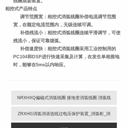
线圈成套装置。
相控式产品特点
调节范围宽：相控式消弧线圈补偿电流调节范围
宽，在额定电流范围内，无级连续可调。
补偿残流小：相控式消弧线圈连续平滑调节，可使
残流小，保证可靠熄弧。
补偿速度快：相控式消弧线圈采用工业控制用的
PC104和DSP进行快速采集及计算，在发生单相接地
时，能够在5ms以内响应。
NRXHXQ偏磁式消弧线圈 接地变消弧线圈 消弧线
圈成套 接地变消弧线圈补偿装置
ZRXHG消弧消谐选线过电压保护装置_消弧柜_消
弧消谐柜_消弧消谐过电压保护_消弧消谐过电压