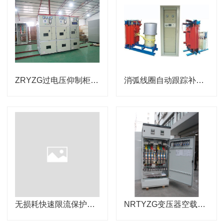
ZRYZG过电压仰制柜，过电压仰制柜_PT及过电压仰制柜_过电压仰制及PT柜_仰制柜_母线过电压仰制柜_电压互感器过电压仰制柜 过电压抑制综合柜
消弧线圈自动跟踪补偿成套装置NRXHXQ
无损耗快速限流保护装置 高压快速限流熔断装置 厂用变限流熔断器装置NRKSXLG
NRTYZG变压器空载合闸励磁涌流抑制柜介绍 变压器空载合闸励磁涌流抑制柜 变压器空载合闸涌流抑制柜 变压器空载合闸涌流抑制柜 变压器空载合闸励磁涌流抑制装置