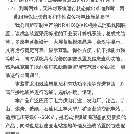
（1）
调节不方便，需要装置退出运行才能进行调节。
（2）
判断困难，无法对系统运行状态做出准确判断，因
此很难保证失谐度和中性点位移电压满足要求。
我公司所研制生产的
NRXHXQ
-XK相控式消弧线圈装
置，该成套装置采用标准的工业级计算机系统，总线式结
构，多层电路板设计，大屏幕触摸液晶屏，全汉字显示。
具有运行稳定可靠、显示直观、操作方便，抗干扰能力强
等特点，同时系统具有完善的参数设置及信息查询功能。
该系统克服了以前各消弧线圈装置调节范围小的缺陷，能
够进行全面调节。
该装置采用残流增量法和有功功率法等先进算法，对
高压接地线路进行选线，选线准确、迅速。
本产品广泛应用于电力供电行业、发电厂、冶金、矿
山、煤炭、造纸、石油化工等大型厂矿企业的变配电站，
适用电压等级
6～66KV，是老式消弧线圈理想的更新换代
产品，同时也是新建变电站接地补偿及选线装置的首选配