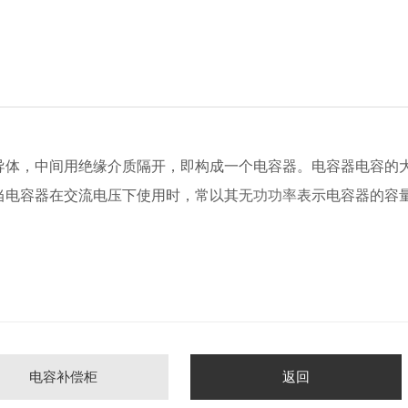
导体，中间用绝缘介质隔开，即构成一个电容器。电容器电容的
当电容器在交流电压下使用时，常以其
无功功率
表示电容器的容
电容补偿柜
返回