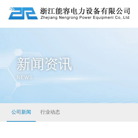
新闻资讯
NEWS
公司新闻
行业动态