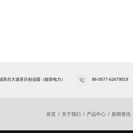
镇苏吕大道苏吕创业园（能容电力）
86-0577-62679019
首页
/
关于我们
/
产品中心
/
新闻资讯